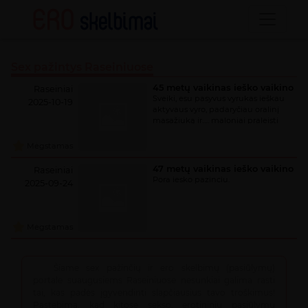
Sex pažintys Raseiniuose
45 metų vaikinas ieško vaikino
Raseiniai
Sveiki, esu pasyvus vyrukas ieškau
2025-10-19
aktyvaus vyro, padaryčiau oralinį
masažiuką ir..... maloniai praleisti
laiką.
Mėgstamas
47 metų vaikinas ieško vaikino
Raseiniai
Pora iesko pazinciu.
2025-09-24
Mėgstamas
Šiame sex pažinčių ir ero skelbimų (pasiūlymų)
portale suaugusiems Raseiniuose nesunkiai galima rasti
tai, kas padės įgyvendinti slapčiausius tavo troškimus!
Pastebima, kad kitose sekso, erotininių pasiūlymų