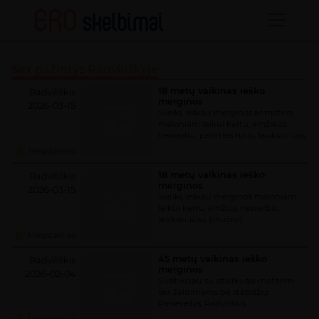
Sex pažintys Radviliškyje
18 metų vaikinas ieško
Radviliškis
merginos
2026-03-15
Sveiki, ieškau merginos ar moters
maloniam laikui kartu, amžiaus
nesvarbu, patirties turiu, lauksiu jūsų
žinučių;)
Mėgstamas
18 metų vaikinas ieško
Radviliškis
merginos
2026-03-15
Sveiki, ieškau merginos maloniam
laikui kartu, amžius nesvarbu,
lauksiu jūsų žinučių:)
Mėgstamas
45 metų vaikinas ieško
Radviliškis
merginos
2026-02-04
Susitikciau su istvirkusia moterim
sex žaidimams be stabdžių.
Panevėžys, Radviliskis